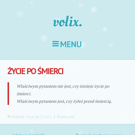
volix.
MENU
Skip to content
ŻYCIE PO ŚMIERCI
Właściwym pytaniem nie jest, czy istnieje życie po
śmierci.
Właściwym pytaniem jest, czy żyłeś przed śmiercią.
Posted
by
volix
in
Cytaty
|
Permalink