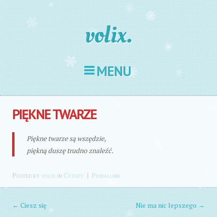
volix.
MENU
Skip to content
PIĘKNE TWARZE
Piękne twarze są wszędzie,
piękną duszę trudno znaleźć.
Posted
by
volix
in
Cytaty
|
Permalink
←
Ciesz się
Nie ma nic lepszego
→
POST NAVIGATION