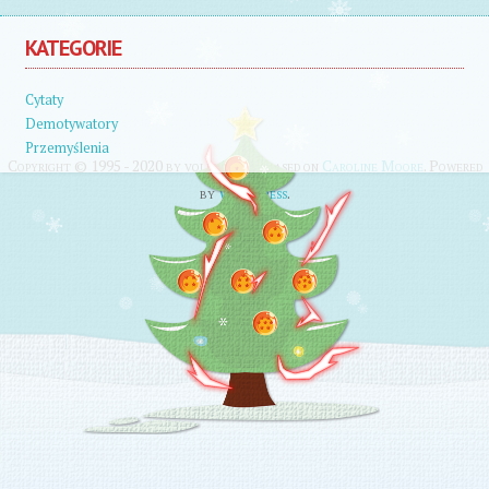
KATEGORIE
Cytaty
Demotywatory
Przemyślenia
Copyright © 1995 - 2020 by volix. Theme based on
Caroline Moore
. Powered
by
WordPress
.