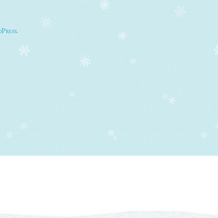
Press
.