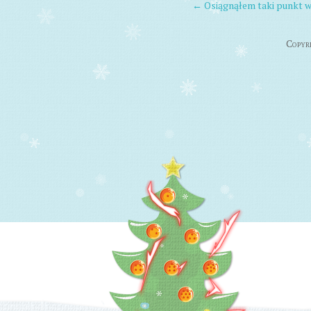
←
Osiągnąłem taki punkt w
POST NAVIGAT
Copyri