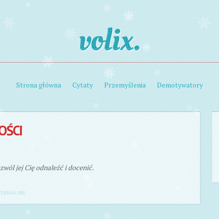
volix.
Strona główna
Cytaty
Przemyślenia
Demotywatory
OŚCI
zwól jej Cię odnaleźć i docenić.
ermalink